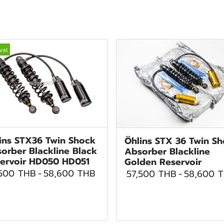
val
ins STX36 Twin Shock
Öhlins STX 36 Twin S
orber Blackline Black
Absorber Blackline
ervoir HD050 HD051
Golden Reservoir
,500 THB
-
58,600 THB
57,500 THB
-
58,600 