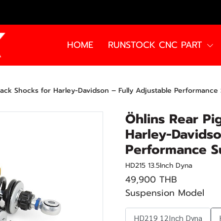
HOME
RUNSTOCK CNC PART
ack Shocks for Harley-Davidson – Fully Adjustable Performance
Öhlins Rear Pi
Harley-Davidso
Performance S
HD215 13.5Inch Dyna
49,900 THB
Suspension Model
HD219 12Inch Dyna