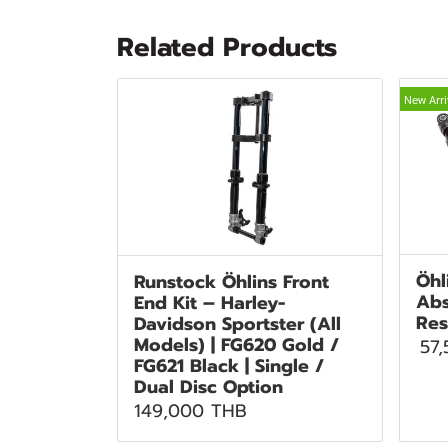
Related Products
New Arri
Öhl
Runstock Öhlins Front
Abs
End Kit – Harley-
Res
Davidson Sportster (All
Models) | FG620 Gold /
57
FG621 Black | Single /
Dual Disc Option
149,000 THB