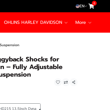
0
EN
OHLINS HARLEY DAVIDSON
More
 Suspension
ggyback Shocks for
n – Fully Adjustable
uspension
Share
HD215 13.5Inch Dyna