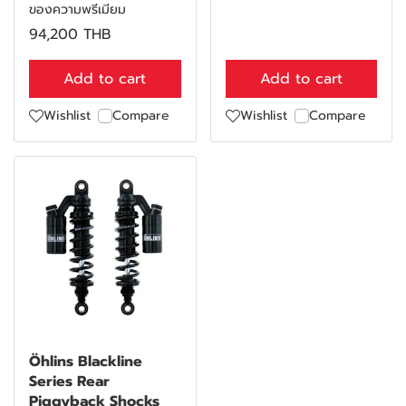
ของความพรีเมียม
94,200 THB
Add to cart
Add to cart
Wishlist
Compare
Wishlist
Compare
Öhlins Blackline
Series Rear
Piggyback Shocks