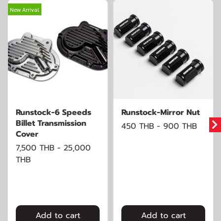
New Arrival
Runstock-6 Speeds
Runstock-Mirror Nut
Billet Transmission
450 THB
-
900 THB
Cover
7,500 THB
-
25,000
THB
Add to cart
Add to cart