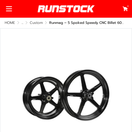
0
HOME
...
Custom
Runmag – 5 Spoked Speedy CNC Billet 6061-T6 Aluminum for Harley-Davidson