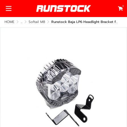
0
HOME
...
Softail M8
Runstock Baja LP6 Headlight Bracket for Harley-Davidson Low Rider S