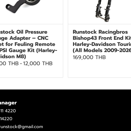
stock Oil Pressure
Runstock Racingbros
ge Adapter – CNC
Bishop43 Front End Ki
let for Feuling Remote
Harley-Davidson Tour
 PSI Gauge Kit (Harley-
(All Models 2009-202
idson M8)
169,000 THB
500 THB
-
12,000 THB
anager
11 4220
14220
.runstock@gmail.com