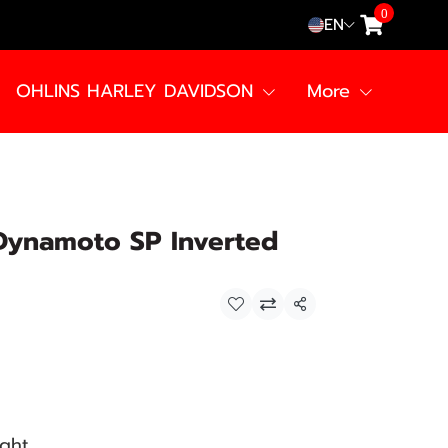
0
EN
OHLINS HARLEY DAVIDSON
More
Dynamoto SP Inverted
Share
ight