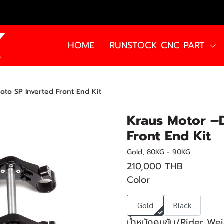
HOME
RUNSTOCK CNC PART
to SP Inverted Front End Kit
Kraus Motor –
Front End Kit
Gold, 80KG - 90KG
210,000 THB
Color
Gold
Black
น้ำหนักคนขับ/Rider We