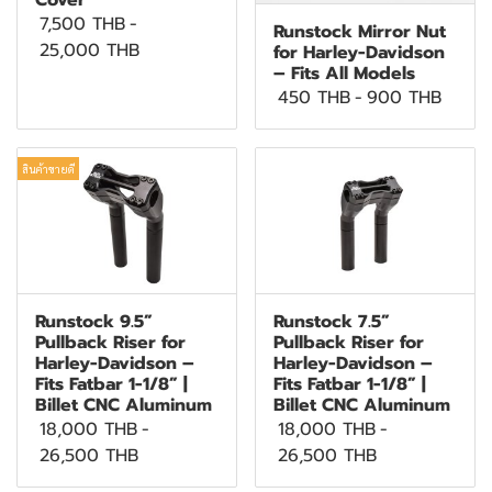
Cover
7,500 THB
-
Runstock Mirror Nut
25,000 THB
for Harley-Davidson
– Fits All Models
450 THB
-
900 THB
สินค้าขายดี
Runstock 9.5”
Runstock 7.5”
Pullback Riser for
Pullback Riser for
Harley-Davidson –
Harley-Davidson –
Fits Fatbar 1-1/8” |
Fits Fatbar 1-1/8” |
Billet CNC Aluminum
Billet CNC Aluminum
18,000 THB
-
18,000 THB
-
26,500 THB
26,500 THB