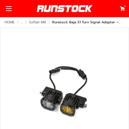
0
HOME
...
Softail M8
Runstock Baja S1 Turn Signal Adapter – Harley-Davidson Softail Low Rider ST (CNC Billet Mount Kit)