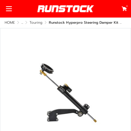
0
HOME
...
Touring
Runstock Hyperpro Steering Damper Kit – Harley-Davidson Touring 2009–2023 Side Frame Mount (CNC Billet Performance Upgrade)