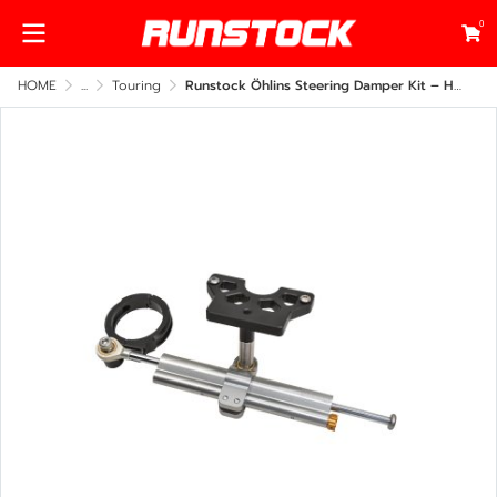
0
HOME
...
Touring
Runstock Öhlins Steering Damper Kit – Harley-Davidson Road Glide 2014–2025 Under Fairing Mount (CNC Billet Performance Upgrade)