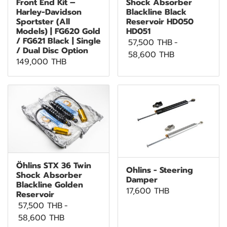
Front End Kit –
Shock Absorber
Harley-Davidson
Blackline Black
Sportster (All
Reservoir HD050
Models) | FG620 Gold
HD051
/ FG621 Black | Single
57,500 THB
-
/ Dual Disc Option
58,600 THB
149,000 THB
Öhlins STX 36 Twin
Ohlins - Steering
Shock Absorber
Damper
Blackline Golden
17,600 THB
Reservoir
57,500 THB
-
58,600 THB