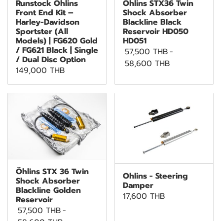
Runstock Öhlins
Öhlins STX36 Twin
Front End Kit –
Shock Absorber
Harley-Davidson
Blackline Black
Sportster (All
Reservoir HD050
Models) | FG620 Gold
HD051
/ FG621 Black | Single
57,500 THB
-
/ Dual Disc Option
58,600 THB
149,000 THB
Öhlins STX 36 Twin
Ohlins - Steering
Shock Absorber
Damper
Blackline Golden
17,600 THB
Reservoir
57,500 THB
-