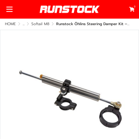
0
HOME
...
Softail M8
Runstock Öhlins Steering Damper Kit – Harley-Davidson Softail M8 Side Frame Mount (CNC Billet Performance Upgrade)