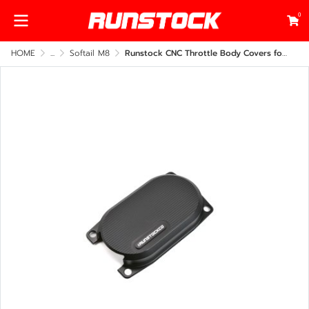
0
HOME
...
Softail M8
Runstock CNC Throttle Body Covers for Harley-Davidson – Billet Aluminum Dress-Up Kit