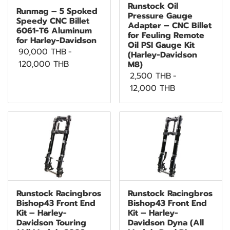
Runstock Oil
Runmag – 5 Spoked
Pressure Gauge
Speedy CNC Billet
Adapter – CNC Billet
6061-T6 Aluminum
for Feuling Remote
for Harley-Davidson
Oil PSI Gauge Kit
90,000 THB
-
(Harley-Davidson
120,000 THB
M8)
2,500 THB
-
12,000 THB
Runstock Racingbros
Runstock Racingbros
Bishop43 Front End
Bishop43 Front End
Kit – Harley-
Kit – Harley-
Davidson Touring
Davidson Dyna (All