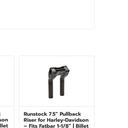
k
Runstock 7.5” Pullback
dson
Riser for Harley-Davidson
llet
– Fits Fatbar 1-1/8” | Billet