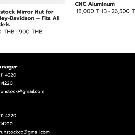
CNC Aluminum
18,000 THB
-
26,500 
stock Mirror Nut for
ley-Davidson – Fits All
els
0 THB
-
900 THB
anager
11 4220
14220
.runstock@gmail.com
11 4220
14220
runstockco@gmail.com