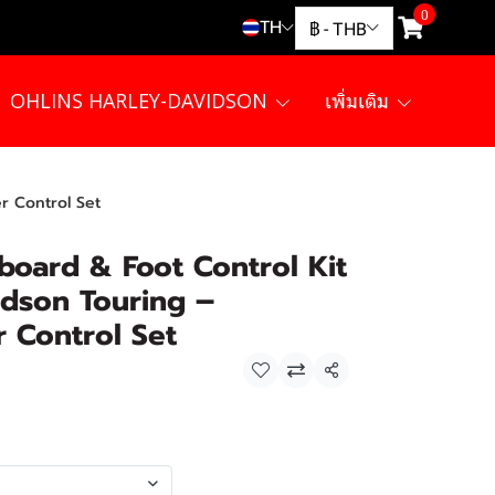
0
TH
฿
-
THB
OHLINS HARLEY-DAVIDSON
เพิ่มเติม
r Control Set
board & Foot Control Kit
idson Touring –
 Control Set
แชร์