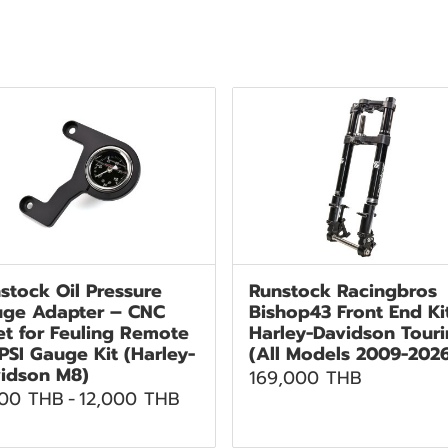
stock Oil Pressure
Runstock Racingbros
ge Adapter – CNC
Bishop43 Front End Ki
let for Feuling Remote
Harley-Davidson Tour
 PSI Gauge Kit (Harley-
(All Models 2009-202
idson M8)
169,000 THB
500 THB
-
12,000 THB