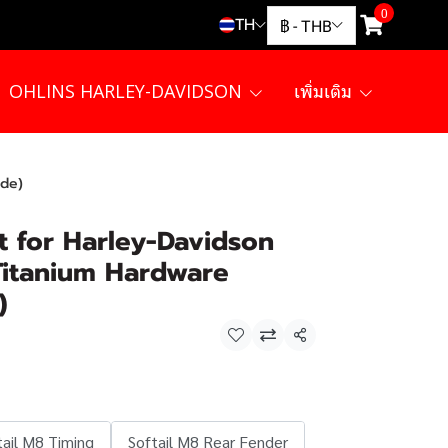
0
TH
฿
-
THB
OHLINS HARLEY-DAVIDSON
เพิ่มเติม
ade)
it for Harley-Davidson
Titanium Hardware
)
แชร์
tail M8 Timing
Softail M8 Rear Fender