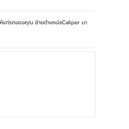
ให้แก่รถของคุณ ย้ายตำแหน่งCaliper มา