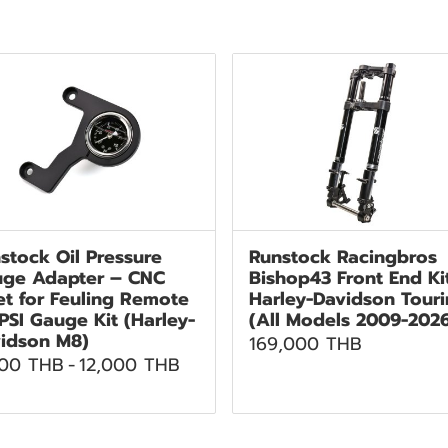
stock Oil Pressure
Runstock Racingbros
ge Adapter – CNC
Bishop43 Front End Ki
let for Feuling Remote
Harley-Davidson Tour
 PSI Gauge Kit (Harley-
(All Models 2009-202
idson M8)
169,000 THB
500 THB
-
12,000 THB