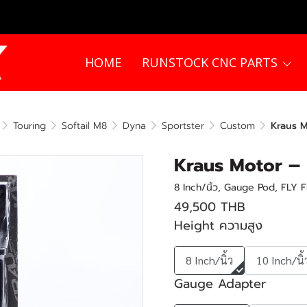
HOME
RUNSTOCK CNC PARTS
Touring
Softail M8
Dyna
Sportster
Custom
Kraus M
Kraus Motor – 
8 Inch/นิ้ว, Gauge Pod, FLY F
49,500 THB
Height ความสูง
8 Inch/นิ้ว
10 Inch/นิ้
Gauge Adapter