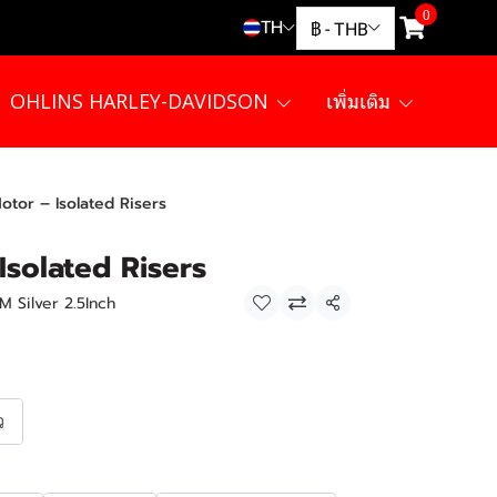
0
TH
฿
-
THB
OHLINS HARLEY-DAVIDSON
เพิ่มเติม
otor – Isolated Risers
Isolated Risers
M Silver 2.5Inch
แชร์
ว