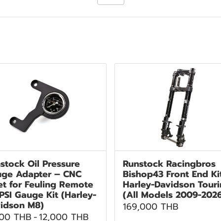
stock Oil Pressure
Runstock Racingbros
ge Adapter – CNC
Bishop43 Front End Ki
let for Feuling Remote
Harley-Davidson Tour
 PSI Gauge Kit (Harley-
(All Models 2009-202
idson M8)
169,000 THB
500 THB
-
12,000 THB