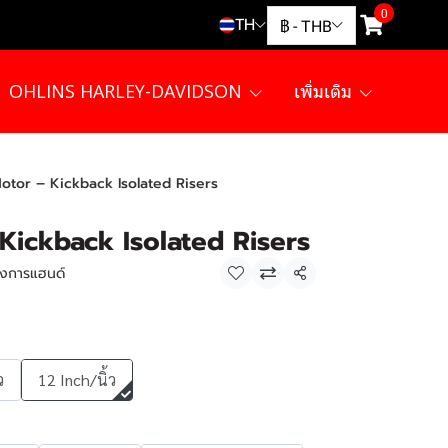
0
TH
฿
-
THB
OHLINS HARLEY-DAVIDSON
เพิ่มเติม
otor – Kickback Isolated Risers
Kickback Isolated Risers
้องการแฮนด์
แชร์
ว
12 Inch/นิ้ว