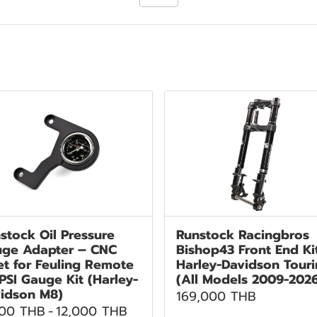
stock Oil Pressure
Runstock Racingbros
ge Adapter – CNC
Bishop43 Front End Ki
let for Feuling Remote
Harley-Davidson Tour
 PSI Gauge Kit (Harley-
(All Models 2009-202
idson M8)
169,000 THB
500 THB
-
12,000 THB