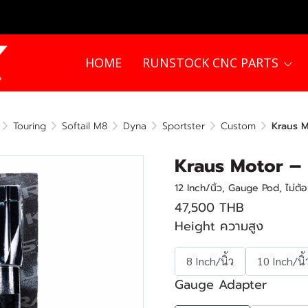
HOME
RUNSTOCK CNC PARTS
Touring
Softail M8
Dyna
Sportster
Custom
Kraus M
Kraus Motor – 
12 Inch/นิ้ว, Gauge Pod, ไม่ต
47,500 THB
Height ความสูง
8 Inch/นิ้ว
10 Inch/นิ้
Gauge Adapter