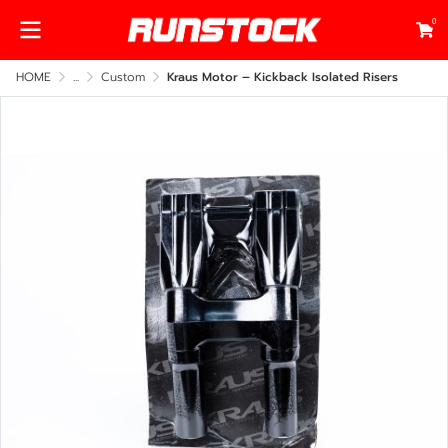
0
HOME
...
Custom
Kraus Motor – Kickback Isolated Risers