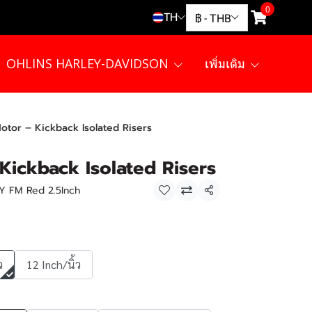
0
TH
฿
-
THB
OHLINS HARLEY-DAVIDSON
เพิ่มเติม
otor – Kickback Isolated Risers
Kickback Isolated Risers
FLY FM Red 2.5Inch
แชร์
ว
12 Inch/นิ้ว