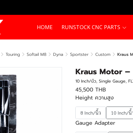
HOME
RUNSTOCK CNC PARTS
Touring
Softail M8
Dyna
Sportster
Custom
Kraus M
Kraus Motor – 
10 Inch/นิ้ว, Single Gauge, 
45,500 THB
Height ความสูง
8 Inch/นิ้ว
10 Inch/นิ้
Gauge Adapter