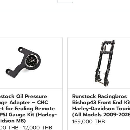
stock Oil Pressure
Runstock Racingbros
ge Adapter – CNC
Bishop43 Front End Ki
let for Feuling Remote
Harley-Davidson Tour
 PSI Gauge Kit (Harley-
(All Models 2009-202
idson M8)
169,000 THB
500 THB
-
12,000 THB