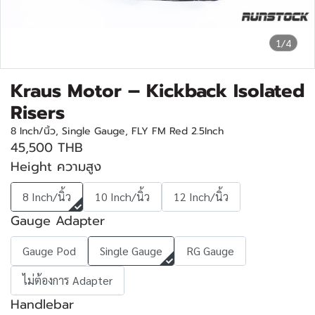
1/4
Kraus Motor – Kickback Isolated
Risers
8 Inch/นิ้ว, Single Gauge, FLY FM Red 2.5Inch
45,500 THB
Height ความสูง
8 Inch/นิ้ว
10 Inch/นิ้ว
12 Inch/นิ้ว
Gauge Adapter
Gauge Pod
Single Gauge
RG Gauge
ไม่ต้องการ Adapter
Handlebar