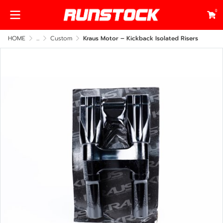
0
HOME
...
Custom
Kraus Motor – Kickback Isolated Risers