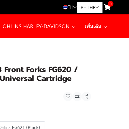
0
TH
฿
-
THB
OHLINS HARLEY-DAVIDSON
เพิ่มเติม
3 Front Forks FG620 /
niversal Cartridge
แชร์
Ohlins FG621 (Black)