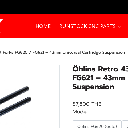
HOME
RUNSTOCK CNC PARTS
nt Forks FG620 / FG621 – 43mm Universal Cartridge Suspension
Öhlins Retro 4
FG621 – 43mm U
Suspension
87,800 THB
Model
Ohlins FG620 (Gold)