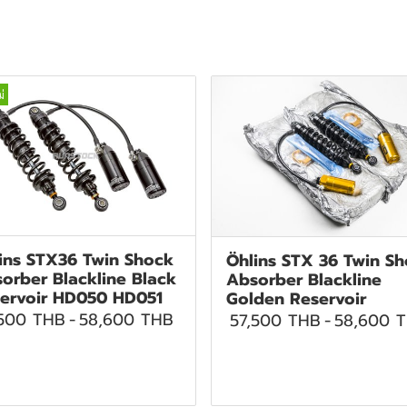
่
ins STX36 Twin Shock
Öhlins STX 36 Twin S
orber Blackline Black
Absorber Blackline
ervoir HD050 HD051
Golden Reservoir
,500 THB
-
58,600 THB
57,500 THB
-
58,600 