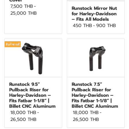
Cover
7,500 THB
-
Runstock Mirror Nut
25,000 THB
for Harley-Davidson
– Fits All Models
450 THB
-
900 THB
สินค้าขายดี
Runstock 9.5”
Runstock 7.5”
Pullback Riser for
Pullback Riser for
Harley-Davidson –
Harley-Davidson –
Fits Fatbar 1-1/8” |
Fits Fatbar 1-1/8” |
Billet CNC Aluminum
Billet CNC Aluminum
18,000 THB
-
18,000 THB
-
26,500 THB
26,500 THB