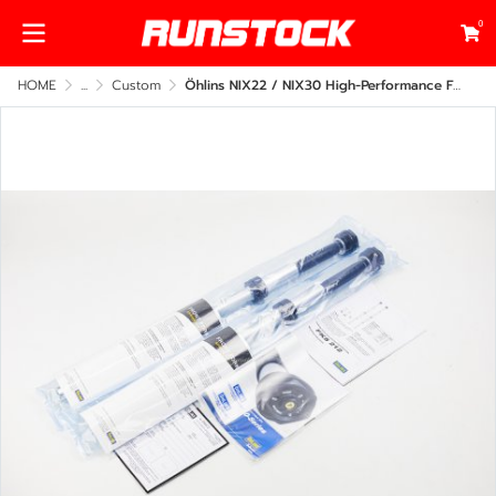
0
HOME
...
Custom
Öhlins NIX22 / NIX30 High-Performance Fork Cartridge Kit for Harley-Davidson – Front Suspension Upgrade