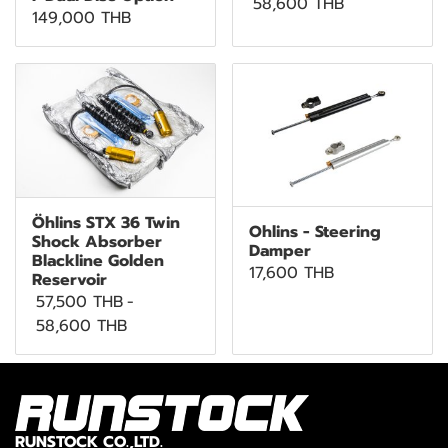
58,600 THB
149,000 THB
Öhlins STX 36 Twin
Ohlins - Steering
Shock Absorber
Damper
Blackline Golden
17,600 THB
Reservoir
57,500 THB
-
58,600 THB
RUNSTOCK CO.,LTD.