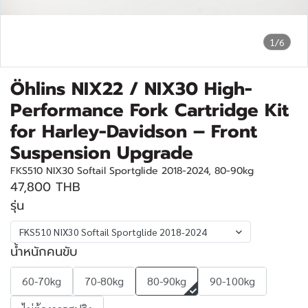
1/6
Öhlins NIX22 / NIX30 High-
Performance Fork Cartridge Kit
for Harley-Davidson – Front
Suspension Upgrade
FKS510 NIX30 Softail Sportglide 2018-2024, 80-90kg
47,800 THB
รุ่น
FKS510 NIX30 Softail Sportglide 2018-2024
น้ำหนักคนขับ
60-70kg
70-80kg
80-90kg
90-100kg