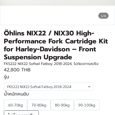
1/6
Öhlins NIX22 / NIX30 High-
Performance Fork Cartridge Kit
for Harley-Davidson – Front
Suspension Upgrade
FKS222 NIX22 Softail Fatboy 2018-2024, ไม่ต้องการสปริง
42,800 THB
รุ่น
FKS222 NIX22 Softail Fatboy 2018-2024
น้ำหนักคนขับ
60-70kg
70-80kg
80-90kg
90-100kg