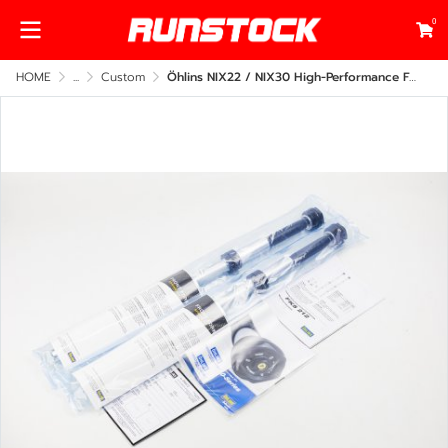
0
HOME
...
Custom
Öhlins NIX22 / NIX30 High-Performance Fork Cartridge Kit for Harley-Davidson – Front Suspension Upgrade