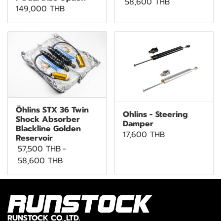
58,600 THB
149,000 THB
Öhlins STX 36 Twin
Ohlins - Steering
Shock Absorber
Damper
Blackline Golden
17,600 THB
Reservoir
57,500 THB
-
58,600 THB
RUNSTOCK CO.,LTD.