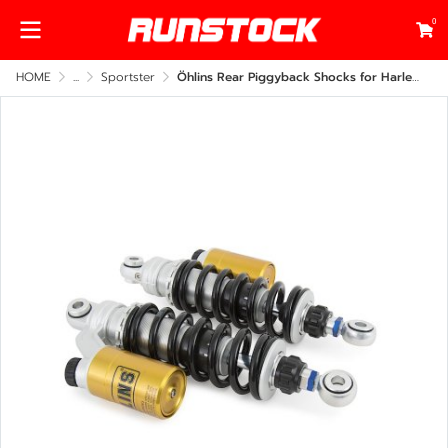
0
HOME
...
Sportster
Öhlins Rear Piggyback Shocks for Harley-Davidson – Fully Adjustable Performance Suspension