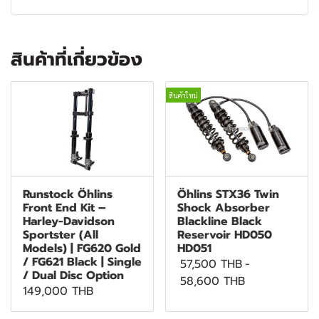
สินค้าที่เกี่ยวข้อง
สินค้าใหม่
Runstock Öhlins
Öhlins STX36 Twin
Front End Kit –
Shock Absorber
Harley-Davidson
Blackline Black
Sportster (All
Reservoir HD050
Models) | FG620 Gold
HD051
/ FG621 Black | Single
57,500 THB
-
/ Dual Disc Option
58,600 THB
149,000 THB