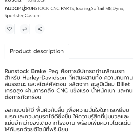
Runstock
หมวดหมู่:
RUNSTOCK CNC PARTS
,
Touring
,
Softail M8
,
Dyna
,
Sportster
,
Custom
แชร์
Product description
Runstock Brake Peg คือการอัปเกรดก้านพักเบรก
สำหรับ Harley-Davidson ที่ผสมผสานทั้ง ความทนทาน
สมรรถนะ และสไตล์คัสตอม ผลิตจาก อะลูมิเนียม Billet
เกรดสูง ผ่านการกลึง CNC แข็งแรง น้ำหนักเบา และทน
ต่อการกัดกร่อน
ออกแบบให้มี พื้นผิวกันลื่น เพื่อความมั่นใจในการเหยียบ
เบรกและควบคุมรถได้ดียิ่งขึ้น ให้ความรู้สึกที่นุ่มนวลและ
แม่นยำกว่าของเดิมจากโรงงาน พร้อมเพิ่มความโดดเด่น
ให้กับรถด้วยดีไซน์ที่พรีเมียม