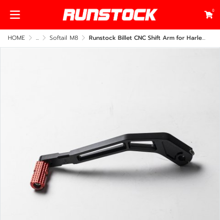
0
HOME
...
Softail M8
Runstock Billet CNC Shift Arm for Harley Softail M8