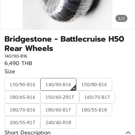
1/3
Bridgestone - Battlecruise H50
Rear Wheels
140/90-B16
6,490 THB
Size
130/90-B16
140/90-B16
150/80-B16
180/65-B16
150/60-ZR17
160/70-B17
180/70-B16
180/60-B17
180/55-B18
200/55-R17
240/40-R18
Short Description