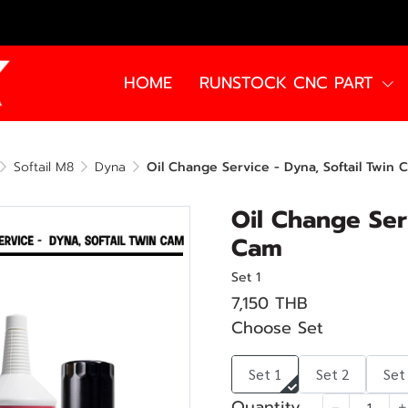
HOME
RUNSTOCK CNC PART
Softail M8
Dyna
Oil Change Service - Dyna, Softail Twin 
Oil Change Serv
Cam
Set 1
7,150 THB
Choose Set
Set 1
Set 2
Set
Quantity