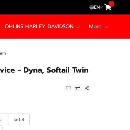
0
EN
OHLINS HARLEY DAVIDSON
More
Cam
ice - Dyna, Softail Twin
Share
 3
Set 4