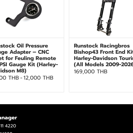
stock Oil Pressure
Runstock Racingbros
ge Adapter – CNC
Bishop43 Front End Ki
let for Feuling Remote
Harley-Davidson Tour
 PSI Gauge Kit (Harley-
(All Models 2009-202
idson M8)
169,000 THB
500 THB
-
12,000 THB
anager
11 4220