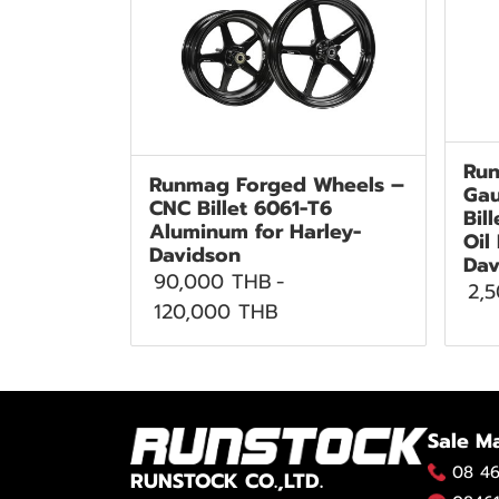
Run
Runmag Forged Wheels –
Gau
CNC Billet 6061-T6
Bil
Aluminum for Harley-
Oil
Davidson
Dav
90,000 THB
-
2,
120,000 THB
Sale M
08 46
RUNSTOCK CO.,LTD.