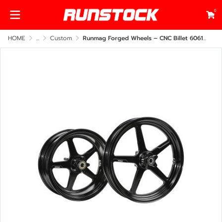
0
HOME
...
Custom
Runmag Forged Wheels – CNC Billet 6061-T6 Aluminum for Harley-Davidson