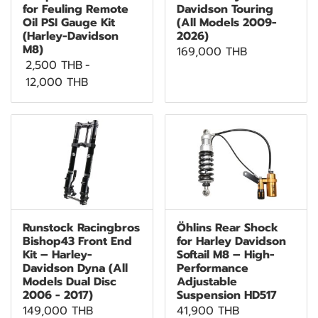
for Feuling Remote
Davidson Touring
Oil PSI Gauge Kit
(All Models 2009-
(Harley-Davidson
2026)
M8)
169,000 THB
2,500 THB
-
12,000 THB
Runstock Racingbros
Öhlins Rear Shock
Bishop43 Front End
for Harley Davidson
Kit – Harley-
Softail M8 – High-
Davidson Dyna (All
Performance
Models Dual Disc
Adjustable
2006 - 2017)
Suspension HD517
149,000 THB
41,900 THB