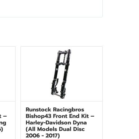
Runstock Racingbros
t –
Bishop43 Front End Kit –
ing
Harley-Davidson Dyna
6)
(All Models Dual Disc
2006 - 2017)