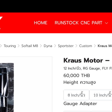
HOME
RUNSTOCK CNC PART
Touring
Softail M8
Dyna
Sportster
Custom
Kraus M
Kraus Motor – 
12 Inch/นิ้ว, RG Gauge, FLY F
60,000 THB
Height ความสูง
8 Inch/นิ้ว
10 Inch/นิ้
Gauge Adapter