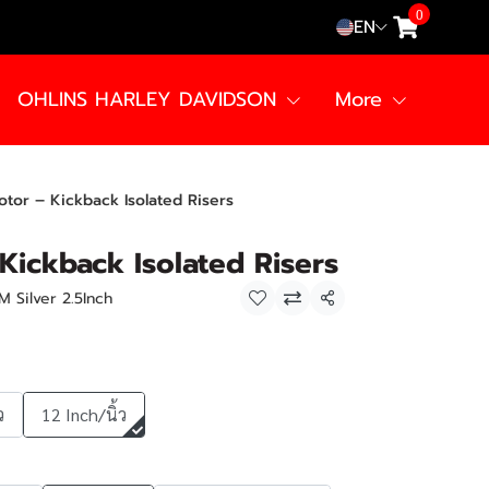
0
EN
OHLINS HARLEY DAVIDSON
More
otor – Kickback Isolated Risers
Kickback Isolated Risers
M Silver 2.5Inch
Share
ว
12 Inch/นิ้ว