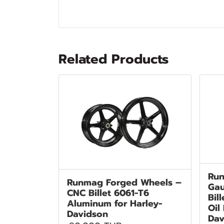
Related Products
Run
Runmag Forged Wheels –
Gau
CNC Billet 6061-T6
Bil
Aluminum for Harley-
Oil
Davidson
Dav